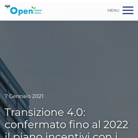
Skip to main content
Home
News
Transizione 4.0: confermato fino al 2022 il piano
MENU
incentivi con i crediti di imposta
7 Gennaio 2021
Transizione 4.0:
confermato fino al 2022
il piano incentivi con i