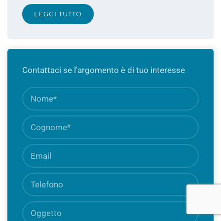
LEGGI TUTTO
Contattaci se l'argomento è di tuo interesse
Nome
Camp
obbli
Cognome
Camp
obbli
Email
Camp
obbli
Telefono
Oggetto