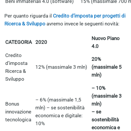
Beni immateriali 4.0 (software)
15% (massimale 700 m
Per quanto riguarda il
Credito d’imposta per progetti di
Ricerca & Sviluppo
avremo invece le seguenti novità:
Nuovo Piano
CATEGORIA
2020
4.0
Credito
20%
d’imposta
12% (massimale 3 mln)
(massimale 5
Ricerca &
mln)
Sviluppo
– 10%
(massimale 3
– 6% (massimale 1,5
Bonus
mln)
mln) – se sostenibilità
innovazione
– se
economica e digitale:
tecnologica
sostenibilità
10%
economica e