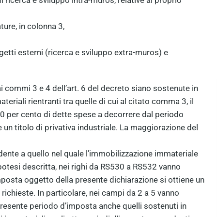
 ricerca e sviluppo intra-muros, relative al proprio
ture, in colonna 3,
getti esterni (ricerca e sviluppo extra-muros) e
ai commi 3 e 4 dell’art. 6 del decreto siano sostenute in
eriali rientranti tra quelle di cui al citato comma 3, il
0 per cento di dette spese a decorrere dal periodo
 un titolo di privativa industriale. La maggiorazione del
ente a quello nel quale l’immobilizzazione immateriale
l’ipotesi descritta, nei righi da RS530 a RS532 vanno
imposta oggetto della presente dichiarazione si ottiene un
i richieste. In particolare, nei campi da 2 a 5 vanno
 presente periodo d’imposta anche quelli sostenuti in