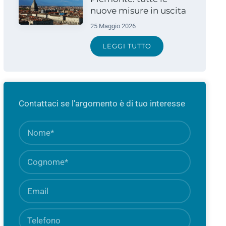
nuove misure in uscita
25 Maggio 2026
LEGGI TUTTO
Contattaci se l'argomento è di tuo interesse
Nome
Campo
obbligato
Cognome
Campo
obbligato
Email
Campo
obbligato
Telefono