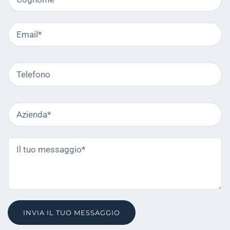
ob
Email
C
ob
Telefono
Azienda
C
ob
Il
C
tuo
ob
messaggio