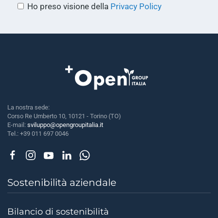
(si
Ho preso visione della
Privacy Policy
apre
in
una
nuova
finestra)
La nostra sede:
Corso Re Umberto 10, 10121 - Torino (TO)
E-mail:
sviluppo@opengroupitalia.it
Tel.: +39 011 697 0046
Sostenibilità aziendale
Bilancio di sostenibilità