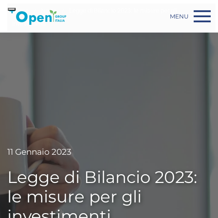
Skip to main content
Home
News
Legge di Bilancio 2023: le misure per gli
MENU
investimenti
11 Gennaio 2023
Legge di Bilancio 2023:
le misure per gli
investimenti