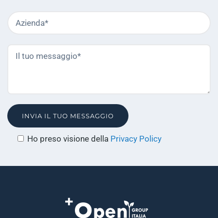
Azienda
C
ob
Il
C
tuo
ob
messaggio
(si
Ho preso visione della
Privacy Policy
apre
in
una
nuova
finestra)