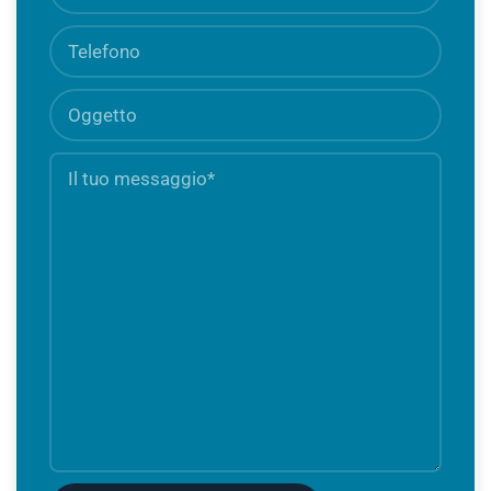
obbli
Telefono
Oggetto
Il
Camp
tuo
obbli
messaggio