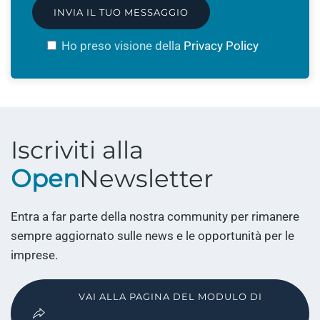
(si
Ho preso visione della
Privacy Policy
apre
in
una
nuova
finestra)
Iscriviti alla
Open
Newsletter
Entra a far parte della nostra community per rimanere
sempre aggiornato sulle news e le opportunità per le
imprese.
VAI ALLA PAGINA DEL MODULO DI