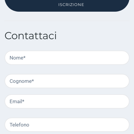
ISCRIZIONE
Contattaci
Nome
C
ob
Cognome
C
ob
Email
C
ob
Telefono