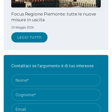
Focus Regione Piemonte: tutte le nuove
misure in uscita
25 Maggio 2026
LEGGI TUTTO
Contattaci se l'argomento è di tuo interesse
Nome
Camp
obbli
Cognome
Camp
obbli
Email
Camp