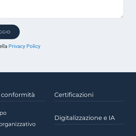
(si
ella
Privacy Policy
apre
in
una
nuova
finestra)
e conformità
Certificazioni
dpo
Digitalizzazione e IA
organizzativo