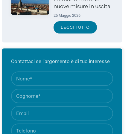
nuove misure in uscita
25 Maggio 2026
LEGGI TUTTO
Contattaci se l'argomento è di tuo interesse
Nome
Campo
obbligato
Cognome
Campo
obbligato
Email
Campo
obbligato
Telefono