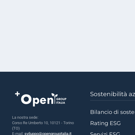
Sostenibilità a
Bilancio di soste
La nostra sede:
Rating ESG
Corso Re Umberto 10, 10121 - Torino
(TO)
Servizi ESG
E-mail:
sviluppo@opengroupitalia.it