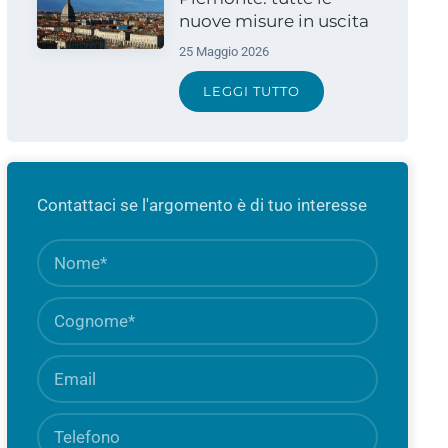
nuove misure in uscita
25 Maggio 2026
LEGGI TUTTO
Contattaci se l'argomento è di tuo interesse
Nome
Campo
obbligato
Cognome
Campo
obbligato
Email
Campo
obbligato
Telefono