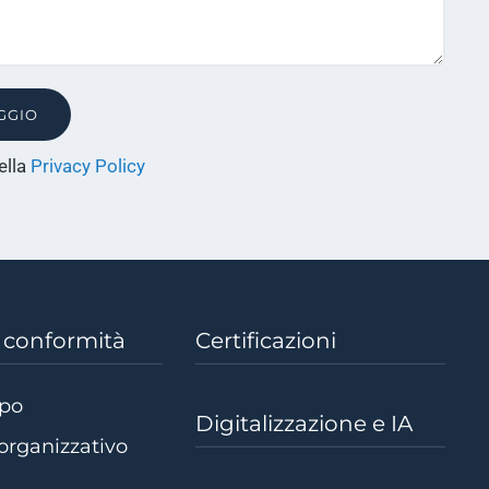
(si
ella
Privacy Policy
apre
in
una
nuova
finestra)
e conformità
Certificazioni
dpo
Digitalizzazione e IA
organizzativo