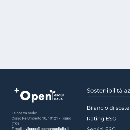
Sostenibilità a
Bilancio di soste
La nostra sede:
Rating ESG
Corso Re Umberto 10, 10121 - Torino
(TO)
Servizi ESG
E-mail:
sviluppo@opengroupitalia.it