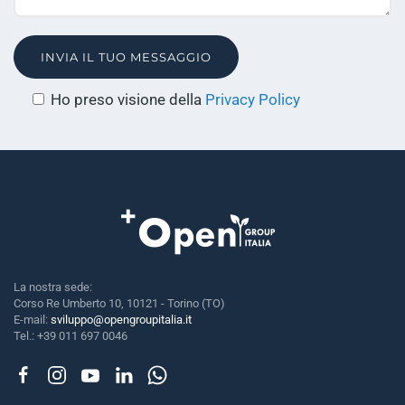
(si
Ho preso visione della
Privacy Policy
apre
in
una
nuova
finestra)
La nostra sede:
Corso Re Umberto 10, 10121 - Torino (TO)
E-mail:
sviluppo@opengroupitalia.it
Tel.: +39 011 697 0046