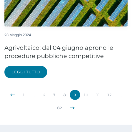
23 Maggio 2024
Agrivoltaico: dal 04 giugno aprono le
procedure pubbliche competitive
LEGGI TUTTO
1
…
6
7
8
9
10
11
12
…
82