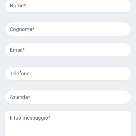
Nome
C
ob
Cognome
C
ob
Email
C
ob
Telefono
Azienda
C
ob
Il
C
tuo
ob
messaggio