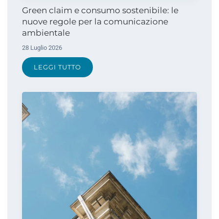
Green claim e consumo sostenibile: le
nuove regole per la comunicazione
ambientale
28 Luglio 2026
LEGGI TUTTO