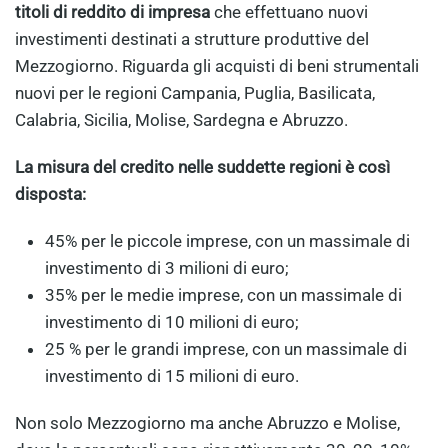
titoli di reddito di impresa
che effettuano nuovi
investimenti destinati a strutture produttive del
Mezzogiorno. Riguarda gli acquisti di beni strumentali
nuovi per le regioni Campania, Puglia, Basilicata,
Calabria, Sicilia, Molise, Sardegna e Abruzzo.
La misura del credito nelle suddette regioni è così
disposta:
45% per le piccole imprese, con un massimale di
investimento di 3 milioni di euro;
35% per le medie imprese, con un massimale di
investimento di 10 milioni di euro;
25 % per le grandi imprese, con un massimale di
investimento di 15 milioni di euro.
Non solo Mezzogiorno ma anche Abruzzo e Molise,