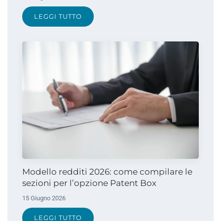
LEGGI TUTTO
Modello redditi 2026: come compilare le
sezioni per l’opzione Patent Box
15 Giugno 2026
LEGGI TUTTO