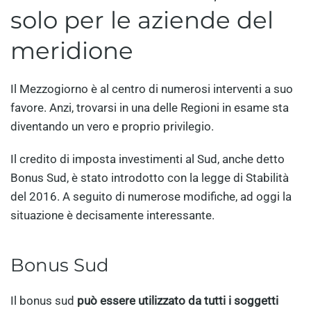
solo per le aziende del
meridione
Il Mezzogiorno è al centro di numerosi interventi a suo
favore. Anzi, trovarsi in una delle Regioni in esame sta
diventando un vero e proprio privilegio.
Il credito di imposta investimenti al Sud, anche detto
Bonus Sud, è stato introdotto con la legge di Stabilità
del 2016. A seguito di numerose modifiche, ad oggi la
situazione è decisamente interessante.
Bonus Sud
Il bonus sud
può essere utilizzato da tutti i soggetti