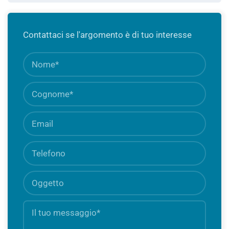
Contattaci se l'argomento è di tuo interesse
Nome
Camp
obbli
Cognome
Camp
obbli
Email
Camp
obbli
Telefono
Oggetto
Il
Camp
tuo
obbli