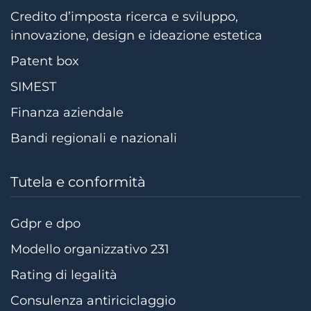
Credito d’imposta ricerca e sviluppo,
innovazione, design e ideazione estetica
Patent box
SIMEST
Finanza aziendale
Bandi regionali e nazionali
Tutela e conformità
Gdpr e dpo
Modello organizzativo 231
Rating di legalità
Consulenza antiriciclaggio