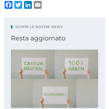
Facebook
Twitter
LinkedIn
Email
SCOPRI LE NOSTRE NEWS
Resta aggiornato