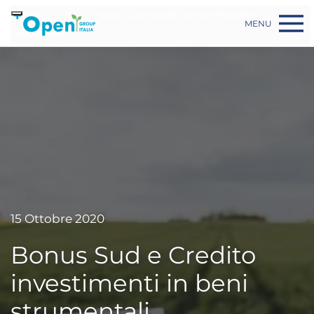
Skip to main content
Home
News
Bonus Sud e Credito investimenti in beni
MENU
strumentali
15 Ottobre 2020
Bonus Sud e Credito
investimenti in beni
strumentali