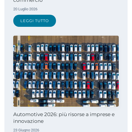
commercio
20 Luglio 2026
LEGGI TUTTO
Automotive 2026: più risorse a imprese e
innovazione
23 Giugno 2026