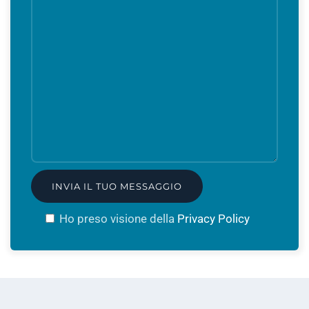
messaggio
(si
Ho preso visione della
Privacy Policy
apre
in
una
nuova