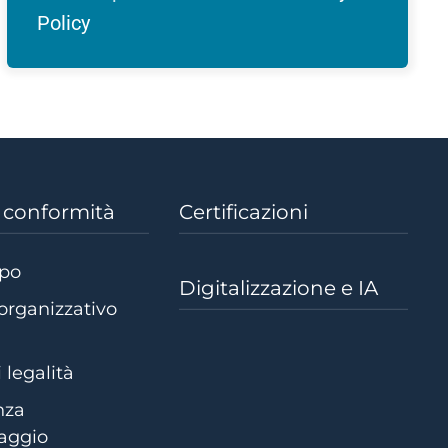
(si
Policy
apre
in
una
nuova
finestra)
e conformità
Certificazioni
dpo
Digitalizzazione e IA
organizzativo
 legalità
nza
laggio