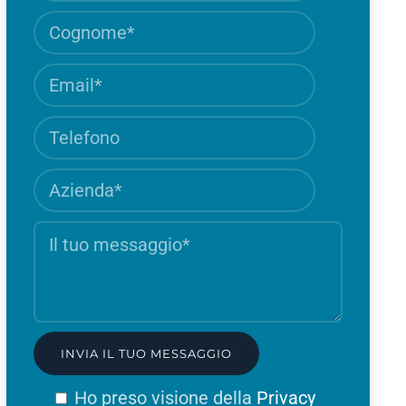
Cognome
Campo
obbligatori
Email
Campo
obbligatori
Telefono
Azienda
Campo
obbligatori
Il
Campo
tuo
obbligat
messaggio
Ho preso visione della
Privacy