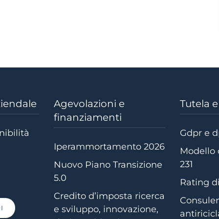
ziendale
Agevolazioni e
Tutela 
finanziamenti
nibilità
Gdpr e 
Iperammortamento 2026
Modello 
231
Nuovo Piano Transizione
5.0
Rating di
Credito d’imposta ricerca
Consule
I
e sviluppo, innovazione,
antiricic