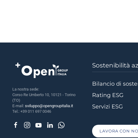
Sostenibilità a
Bilancio di soste
La nostra sede:
Rating ESG
Corso Re Umberto 10, 10121 - Torino
(TO)
Servizi ESG
E-mail:
sviluppo@opengroupitalia.it
Tel.: +39 011 697 0046
LAVORA CON NO