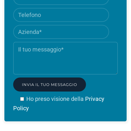
obbligat
Telefono
Azienda
Campo
obbligat
Il
Cam
tuo
obbli
messaggio
Ho preso visione della
Privacy
(si
Policy
apre
in