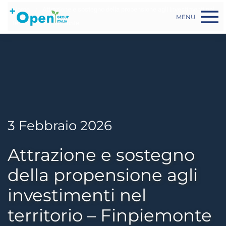
Skip to main content
Home
Attrazione e sostegno della propensione agli investimenti nel
MENU
territorio – Finpiemonte
3 Febbraio 2026
Attrazione e sostegno
della propensione agli
investimenti nel
territorio – Finpiemonte