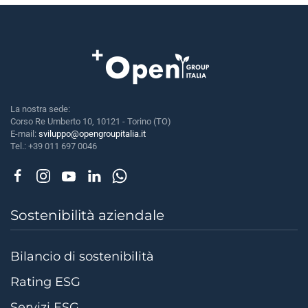
una
nuova
finestra)
La nostra sede:
Corso Re Umberto 10, 10121 - Torino (TO)
E-mail:
sviluppo@opengroupitalia.it
Tel.: +39 011 697 0046
Sostenibilità aziendale
Bilancio di sostenibilità
Rating ESG
Servizi ESG