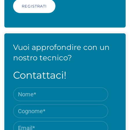
Vuoi approfondire con un
nostro tecnico?
Contattaci!
Nome
Campo
obbligat
Cognome
Campo
obbligat
Email
Campo